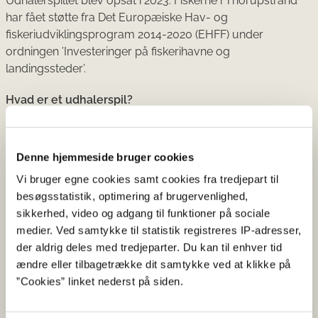
Udhalerspillet blev opsat i 2023. Fiskerne i Thorupstrand
har fået støtte fra Det Europæiske Hav- og
fiskeriudviklingsprogram 2014-2020 (EHFF) under
ordningen ’Investeringer på fiskerihavne og
landingssteder’.
Hvad er et udhalerspil?
Et udhalerspil er et spil, der står på land og trækker
fiskerbådene ud i vandet, når de skal på havet. Spillet står i
Denne hjemmeside bruger cookies
et spilhus, hvor spilmanden står og styrer spillet.
Vi bruger egne cookies samt cookies fra tredjepart til
Fakta om støtte til kystfiskeri:
besøgsstatistik, optimering af brugervenlighed,
sikkerhed, video og adgang til funktioner på sociale
Fiskerne i Thorupstrand søgte Fiskeristyrelsen om
medier. Ved samtykke til statistik registreres IP-adresser,
tilskud fra Det Europæiske Hav- og
der aldrig deles med tredjeparter. Du kan til enhver tid
fiskeriudviklingsprogram 2014-2020 (EHFF) under
ændre eller tilbagetrække dit samtykke ved at klikke på
ordningen ’Investeringer på fiskerihavne og
”Cookies” linket nederst på siden.
landingssteder’.