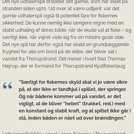
Det nye udhalerspil erstatter det gamle, som har stået på
stranden siden 1970. Ud over at være udtjent, var det
gamle udhalerspil også til potentiel fare for fiskernes
sikkerhed. De kunne nemlig ikke længere regne med en
stabil udhaling af deres både, når de skulle ud at fiske – og
særligt ikke, når vejret viste sig fra sin mindre gode side.
Det nye spil har derfor også har skabt en grundlæggende
tryghed for alle om bord på de skibe, der bliver sat i
vandet fra Thorupstrand. Det mener i hvert fald Thomas
Højrup, der er formand for Thorupstrand Kystfiskerlaug:
”Særligt for fiskernes skyld skal vi jo være sikre
på, at der ikke er tandhjul i spillet, der springer.
Og når bådene kommer ud på vandet, er det
vigtigt, at de bliver ”hebet” (trukket, red.) med
en konstant og stabil kraft, og at spillet ikke går i
stå, inden båden er nået ud over brændingen.”