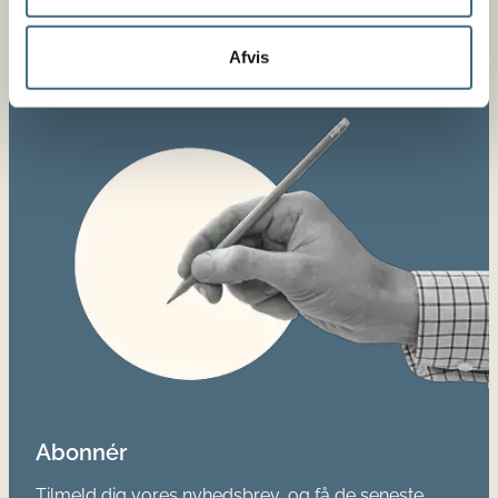
Du kan læse mere om ordningen her:
Investeringer i
kystfiskeri
Afvis
Abonnér
Tilmeld dig vores nyhedsbrev, og få de seneste