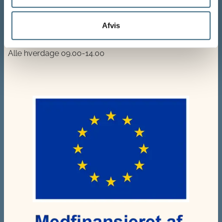
Tlf.: 72 18 56 00
E-mail:
tilskud@lfst.dk
Afvis
Telefontider:
Alle hverdage 09.00-14.00