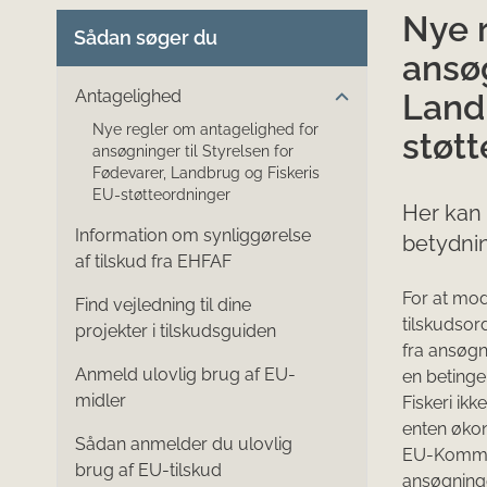
Nye 
Sådan søger du
ansøg
Antagelighed
Land
Nye regler om antagelighed for
støt
ansøgninger til Styrelsen for
Fødevarer, Landbrug og Fiskeris
EU-støtteordninger
Her kan
Information om synliggørelse
betydnin
af tilskud fra EHFAF
For at mod
Find vejledning til dine
tilskudsor
projekter i tilskudsguiden
fra ansøgn
Anmeld ulovlig brug af EU-
en betinge
midler
Fiskeri ikk
enten økon
Sådan anmelder du ulovlig
EU-Kommiss
brug af EU-tilskud
ansøgninge