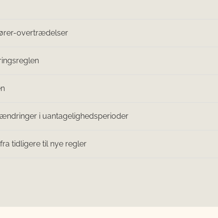
ører-overtrædelser
ingsreglen
en
 ændringer i uantagelighedsperioder
a tidligere til nye regler