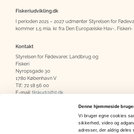
Fiskeriudvikling.dk
I perioden 2021 – 2027 udmønter
Styrelsen for Fødeva
kommer 1,5 mia. kr. fra Den Europæiske Hav-, Fiskeri
Kontakt
Styrelsen for Fødevarer, Landbrug og
Fiskeri
Nyropsgade 30
1780 København V
Tlf.: 72 18 56 00
E-mail:
tilskud@lfst.dk
Telefontider:
Denne hjemmeside bruger
Alle hverdage 09.00-14.00
Vi bruger egne cookies samt
sikkerhed, video og adgang 
adresser, der aldrig deles 