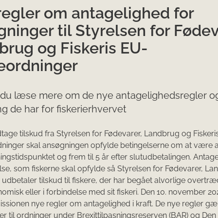
regler om antagelighed for
ninger til Styrelsen for Fødev
brug og Fiskeris EU-
teordninger
 du læse mere om de nye antagelighedsregler og
g de har for fiskerierhvervet
tage tilskud fra Styrelsen for Fødevarer, Landbrug og Fiskeri
dninger skal ansøgningen opfylde betingelserne om at være 
ingstidspunktet og frem til 5 år efter slutudbetalingen. Antag
lse, som fiskerne skal opfylde så Styrelsen for Fødevarer, L
e udbetaler tilskud til fiskere, der har begået alvorlige overtr
omisk eller i forbindelse med sit fiskeri. Den 10. november 20
ionen nye regler om antagelighed i kraft. De nye regler gæl
r til ordninger under Brexittilpasningsreserven (BAR) og Den