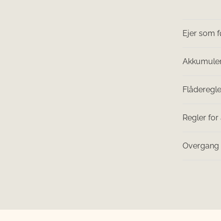
Ejer som f
Akkumuler
Flåderegl
Regler for
Overgang fr