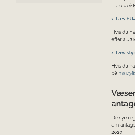
Europæiske
Læs EU-
Hvis du ha
efter slut
Læs sty
Hvis du ha
på
mail@fi
Væsen
antag
De nye regl
om antagel
2020.