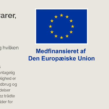
arer,
 hvilken
s
antagelig
elighed er
andbrug og
ædelser
22 trådte
der for