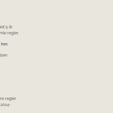
et 5 år
mle regler.
her.
lsen
ere regler
 2014-