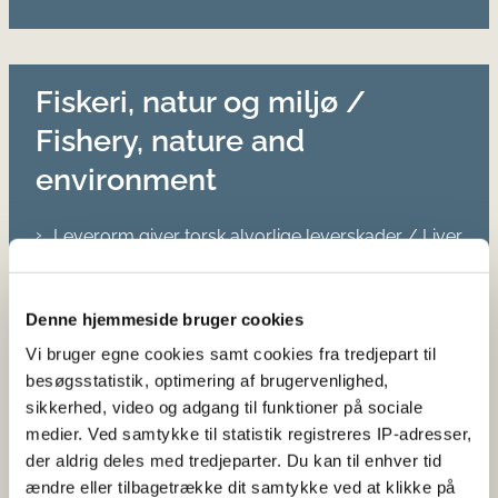
Fiskeri, natur og miljø /
Fishery, nature and
environment
Leverorm giver torsk alvorlige leverskader / Liver
worms inflict fatal damage on the livers of cod
Udvikling og indførelse af
Denne hjemmeside bruger cookies
undervandskamerateknologi til at øge fiskeriets
bæredygtighed / Use of underwater camera
Vi bruger egne cookies samt cookies fra tredjepart til
techno
besøgsstatistik, optimering af brugervenlighed,
sikkerhed, video og adgang til funktioner på sociale
Diversificering af råvaregrundlaget for
medier. Ved samtykke til statistik registreres IP-adresser,
Kystfiskeriet i Bælthavet, gennem udnyttelse af
der aldrig deles med tredjeparter. Du kan til enhver tid
discardfisk fra kystfiskere til højværdifoder til
ændre eller tilbagetrække dit samtykke ved at klikke på
Zoologiske haver, akvarier og kæledyr /