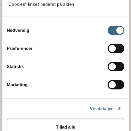
”Cookies” linket nederst på siden.
Diversification of the discard fish from Coastal
Fisheries in the Belt Sea, through improved
utilization of discard fish to high-value feed for
Samtykkevalg
Zoos, aquariums and pets
Nødvendig
Præferencer
Statistik
Marketing
Vis detaljer
Tillad alle